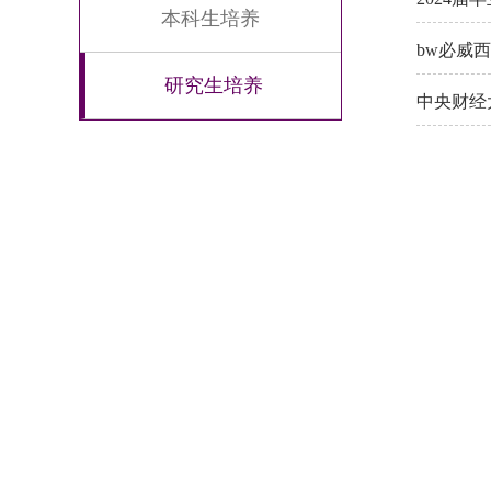
本科生培养
bw必威
研究生培养
中央财经
bw必威
bw必威
bw必威
bw必威
bw必威
bw必威
bw必威