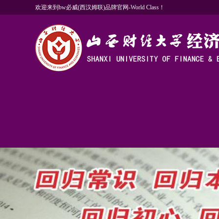
欢迎来到bw必威(西汉姆联)品牌官网-World Class！